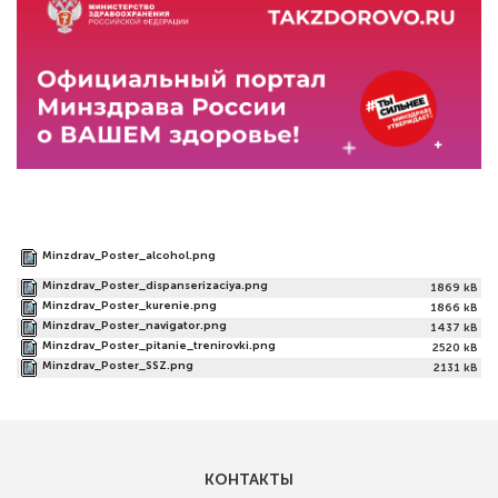
Minzdrav_Poster_alcohol.png
3918 kB
Minzdrav_Poster_dispanserizaciya.png
1869 kB
Minzdrav_Poster_kurenie.png
1866 kB
Minzdrav_Poster_navigator.png
1437 kB
Minzdrav_Poster_pitanie_trenirovki.png
2520 kB
Minzdrav_Poster_SSZ.png
2131 kB
КОНТАКТЫ